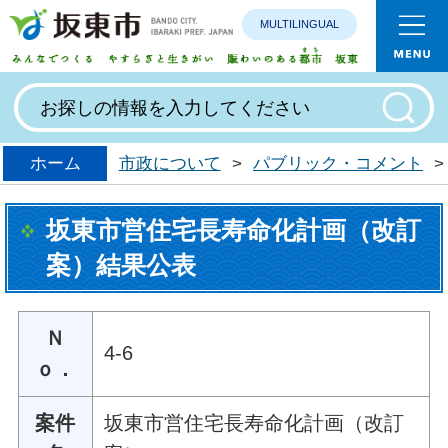
MULTILINGUAL
みんなで
ホーム
市政について
>
パブリック・コメント
>
坂東市営住宅長寿命化計画（改訂
案）結果公表
Ｎ
4-6
ｏ．
案件
坂東市営住宅長寿命化計画（改訂