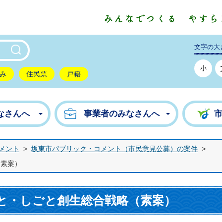
東市公式ホームページ
文字の大
小
み
住民票
戸籍
なさんへ
事業者のみなさんへ
メント
>
坂東市パブリック・コメント（市民意見公募）の案件
>
（素案）
と・しごと創生総合戦略（素案）