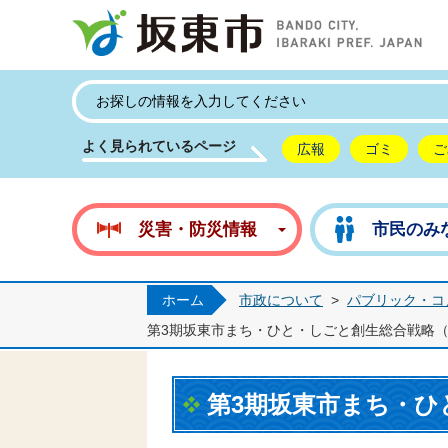
坂
よく見られているページ
広報
ゴミ
ご
災害・防災情報
市民のみ
ホーム
市政について
>
パブリック・コ
第3期坂東市まち・ひと・しごと創生総合戦略
第3期坂東市まち・ひ