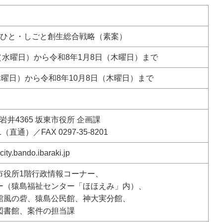
・ひと・しごと創生総合戦略（素案）
日（水曜日）から令和8年1月8日（木曜日）まで
木曜日）から令和8年10月8日（木曜日）まで
東市岩井4365 坂東市役所 企画課
81（直通）／FAX 0297-35-8201
.bando.ibaraki.jp
市役所1階行政情報コーナー、
ー（猿島福祉センター「ほほえみ」内）、
館風の砦
、猿島公民館、神大実分館、
図書館、案件の担当課