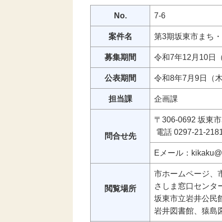
No.
7-6
案件名
第3期坂東市まち
募集期間
令和7年12月10
公表期間
令和8年7月9日（
担当課
企画課
〒306-0692 坂
電話 0297-21-21
問合せ先
Eメール：kikaku@city
市ホームページ、
さしま窓口センタ
閲覧場所
坂東市立
岩井公民
岩井図書館、猿島