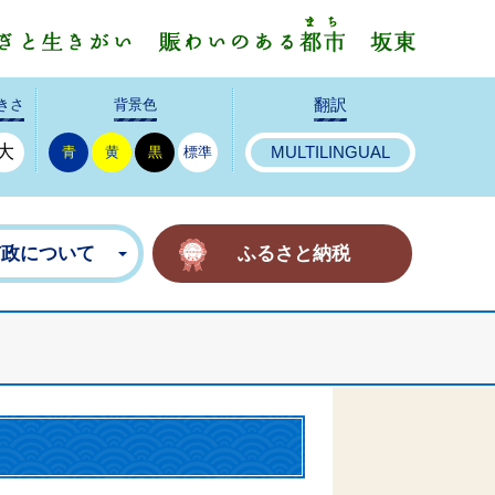
みんなで
きさ
背景色
翻訳
大
青
黄
黒
標準
MULTILINGUAL
市政について
ふるさと納税