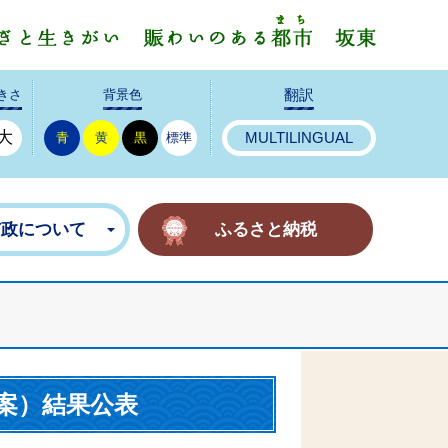
みんなで
きさ
背景色
翻訳
大
青
黄
黒
標準
MULTILINGUAL
市政について
ふるさと納税
案）結果公表