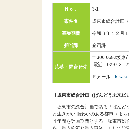
Ｎｏ．
3-1
案件名
坂東市総合計画（
募集期間
令和３年１２月１
担当課
企画課
〒306-0692
電話 0297-21-2
応募・問合せ先
Ｅメール：
kikaku
【坂東市総合計画（ばんどう未来ビ
坂東市の総合計画である「ばんど
と生きがい 賑わいのある都市（ま
４年間を計画期間とする「坂東市総
を「重点施策と重点事業」として設