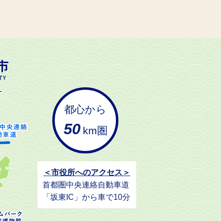
都心から
50
km圏
＜市役所へのアクセス＞
首都圏中央連絡自動車道
「坂東IC」から車で10分