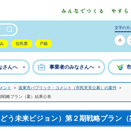
東市公式ホームページ
文字の大
小
み
住民票
戸籍
なさんへ
事業者のみなさんへ
メント
>
坂東市パブリック・コメント（市民意見公募）の案件
>
期戦略プラン（案）結果公表
んどう未来ビジョン）第２期戦略プラン（