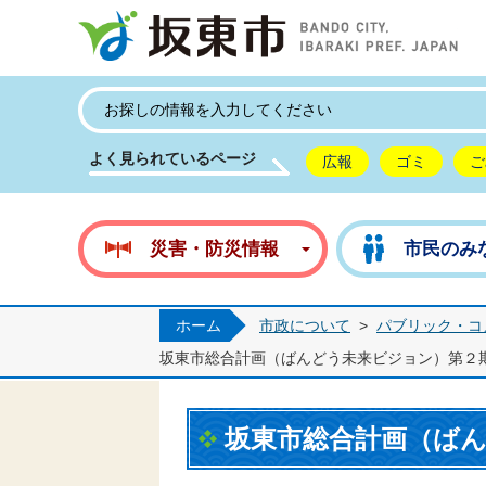
坂
よく見られているページ
広報
ゴミ
ご
災害・防災情報
市民のみ
ホーム
市政について
>
パブリック・コ
坂東市総合計画（ばんどう未来ビジョン）第２
坂東市総合計画（ば