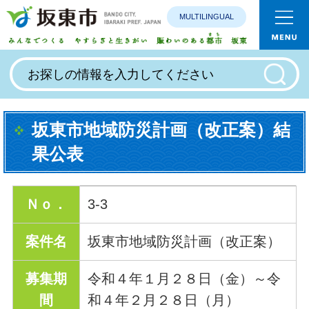
MULTILINGUAL
みんなで
坂東市地域防災計画（改正案）結
果公表
Ｎｏ．
3-3
案件名
坂東市地域防災計画（改正案）
募集期
令和４年１月２８日（金）～令
間
和４年２月２８日（月）