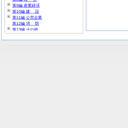
第9編 産業経済
第10編
建
設
第11編 公営企業
第12編
消
防
第13編 その他