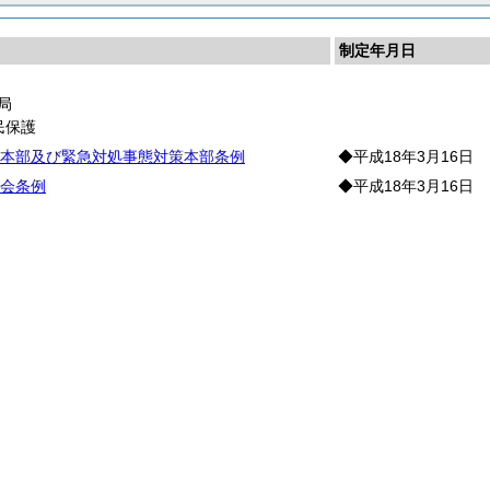
制定年月日
局
民保護
本部及び緊急対処事態対策本部条例
◆平成18年3月16日
会条例
◆平成18年3月16日