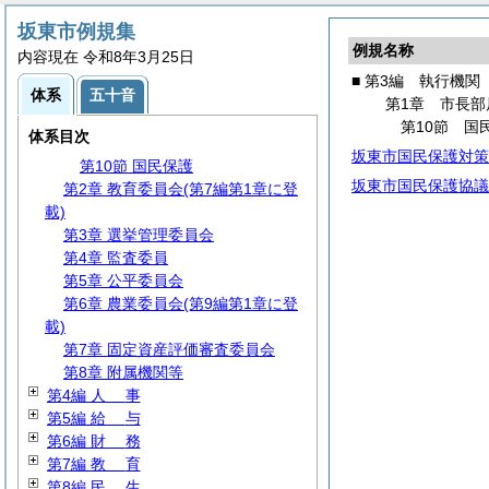
第3節 文書・公印
第4節 情報管理
坂東市例規集
例規名称
第5節 行政手続
内容現在 令和8年3月25日
第6節 社会保障・税番号制度
■ 第3編 執行機関
体系
五十音
第7節 広報・広聴
第1章 市長部
第8節 情報公開・個人情報保護
第10節 国
体系目次
第9節 生活安全
坂東市国民保護対策
第10節 国民保護
坂東市国民保護協議
第2章 教育委員会(第7編第1章に登
載)
第3章 選挙管理委員会
第4章 監査委員
第5章 公平委員会
第6章 農業委員会(第9編第1章に登
載)
第7章 固定資産評価審査委員会
第8章 附属機関等
第4編
人
事
第5編
給
与
第6編
財
務
第7編
教
育
第8編
民
生