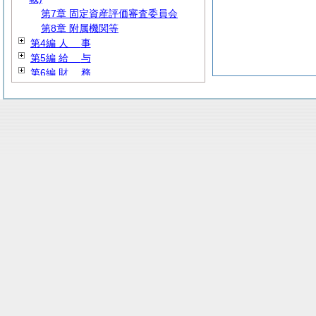
第7章 固定資産評価審査委員会
第8章 附属機関等
第4編
人
事
第5編
給
与
第6編
財
務
第7編
教
育
第8編
民
生
第9編 産業経済
第10編
建
設
第11編 公営企業
第12編
消
防
第13編 その他