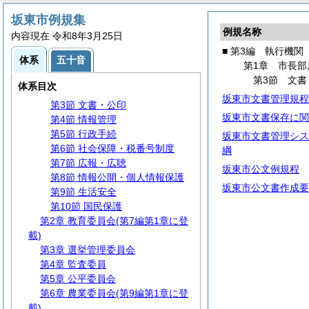
第1編
総
規
坂東市例規集
例規名称
第2編
議
会
内容現在 令和8年3月25日
第3編 執行機関
■ 第3編 執行機関
体系
五十音
第1章 市長部局
第1章 市長部
第1節 事務分掌
第3節 文書
体系目次
第2節 代理・代決等
坂東市文書管理規程
第3節 文書・公印
坂東市文書保存に関
第4節 情報管理
第5節 行政手続
坂東市文書管理シス
第6節 社会保障・税番号制度
綱
第7節 広報・広聴
坂東市公文例規程
第8節 情報公開・個人情報保護
坂東市公文書作成要
第9節 生活安全
第10節 国民保護
第2章 教育委員会(第7編第1章に登
載)
第3章 選挙管理委員会
第4章 監査委員
第5章 公平委員会
第6章 農業委員会(第9編第1章に登
載)