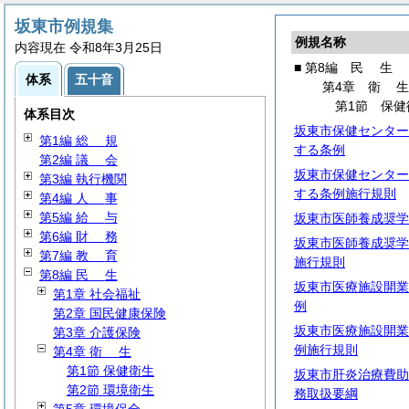
坂東市例規集
例規名称
内容現在 令和8年3月25日
■ 第8編
民
生
体系
五十音
第4章
衛
第1節 保健
体系目次
坂東市保健センター
第1編
総
規
する条例
第2編
議
会
坂東市保健センター
第3編 執行機関
する条例施行規則
第4編
人
事
第5編
給
与
坂東市医師養成奨学
第6編
財
務
坂東市医師養成奨学
第7編
教
育
施行規則
第8編
民
生
坂東市医療施設開業
第1章 社会福祉
例
第2章 国民健康保険
坂東市医療施設開業
第3章 介護保険
例施行規則
第4章
衛
生
第1節 保健衛生
坂東市肝炎治療費助
第2節 環境衛生
務取扱要綱