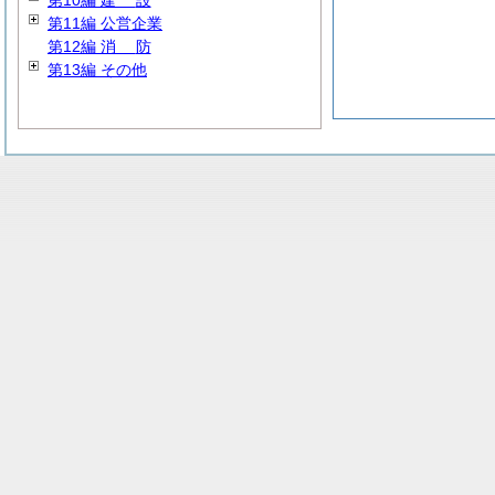
第10編
建
設
第11編 公営企業
第12編
消
防
第13編 その他