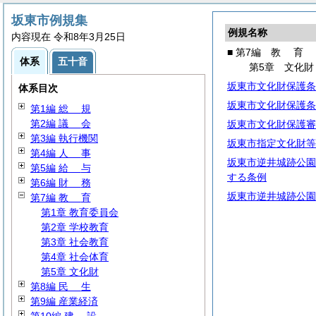
坂東市例規集
例規名称
内容現在 令和8年3月25日
■ 第7編
教
育
体系
五十音
第5章 文化財
坂東市文化財保護条
体系目次
坂東市文化財保護条
第1編
総
規
第2編
議
会
坂東市文化財保護審
第3編 執行機関
坂東市指定文化財等
第4編
人
事
坂東市逆井城跡公園
第5編
給
与
する条例
第6編
財
務
坂東市逆井城跡公園
第7編
教
育
第1章 教育委員会
第2章 学校教育
第3章 社会教育
第4章 社会体育
第5章 文化財
第8編
民
生
第9編 産業経済