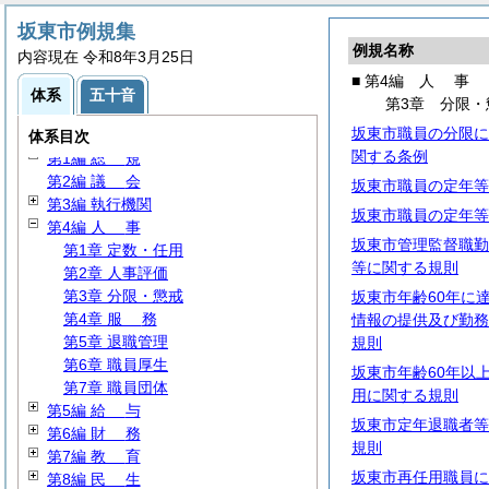
坂東市例規集
例規名称
内容現在 令和8年3月25日
■ 第4編
人
事
体系
五十音
第3章 分限・
坂東市職員の分限に
体系目次
関する条例
第1編
総
規
第2編
議
会
坂東市職員の定年等
第3編 執行機関
坂東市職員の定年等
第4編
人
事
坂東市管理監督職勤
第1章 定数・任用
等に関する規則
第2章 人事評価
第3章 分限・懲戒
坂東市年齢60年に
第4章
服
務
情報の提供及び勤務
第5章 退職管理
規則
第6章 職員厚生
坂東市年齢60年以
第7章 職員団体
用に関する規則
第5編
給
与
坂東市定年退職者等
第6編
財
務
規則
第7編
教
育
坂東市再任用職員に
第8編
民
生