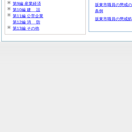
第9編 産業経済
坂東市職員の懲戒の
第10編
建
設
条例
第11編 公営企業
坂東市職員の懲戒処
第12編
消
防
第13編 その他