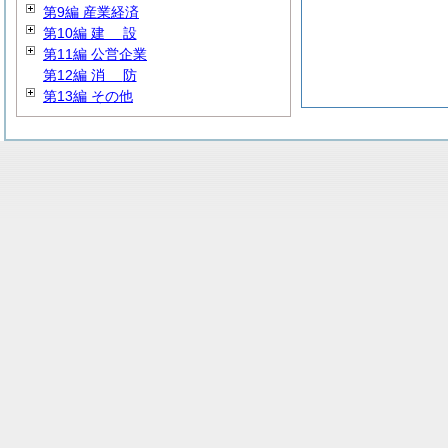
第9編 産業経済
第10編
建
設
第11編 公営企業
第12編
消
防
第13編 その他