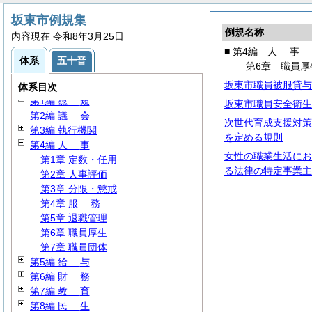
坂東市例規集
例規名称
内容現在 令和8年3月25日
■ 第4編
人
事
体系
五十音
第6章 職員厚
坂東市職員被服貸与
体系目次
第1編
総
規
坂東市職員安全衛生
第2編
議
会
次世代育成支援対策
第3編 執行機関
を定める規則
第4編
人
事
女性の職業生活にお
第1章 定数・任用
る法律の特定事業主
第2章 人事評価
第3章 分限・懲戒
第4章
服
務
第5章 退職管理
第6章 職員厚生
第7章 職員団体
第5編
給
与
第6編
財
務
第7編
教
育
第8編
民
生