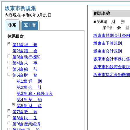
坂東市例規集
例規名称
内容現在 令和8年3月25日
■ 第6編
財
務
体系
五十音
第2章
会
坂東市特別会計条例
体系目次
坂東市予算規則
第1編
総
規
第2編
議
会
坂東市会計規則
第3編 執行機関
坂東市会計事務に係
第4編
人
事
坂東市釣銭資金取扱
第5編
給
与
坂東市指定金融機関
第6編
財
務
第1章
通
則
第2章
会
計
第3章 税・税外収入
第4章
契
約
第5章
財
産
第7編
教
育
第8編
民
生
第9編 産業経済