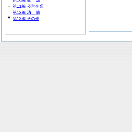
第10編
建
設
第11編 公営企業
第12編
消
防
第13編 その他