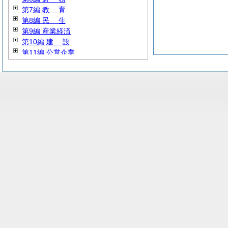
第7編
教
育
第8編
民
生
第9編 産業経済
第10編
建
設
第11編 公営企業
第12編
消
防
第13編 その他