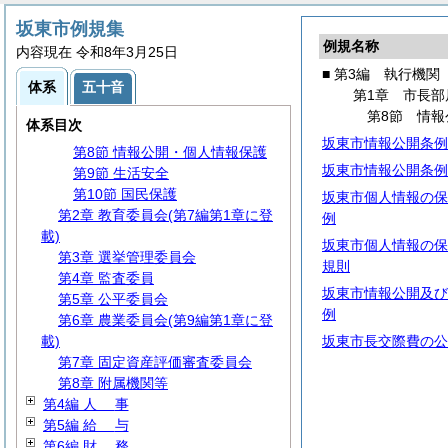
第1節 事務分掌
第2節 代理・代決等
坂東市例規集
例規名称
第3節 文書・公印
内容現在 令和8年3月25日
第4節 情報管理
■ 第3編 執行機関
体系
五十音
第5節 行政手続
第1章 市長部
第6節 社会保障・税番号制度
第8節 情
体系目次
第7節 広報・広聴
坂東市情報公開条例
第8節 情報公開・個人情報保護
坂東市情報公開条例
第9節 生活安全
第10節 国民保護
坂東市個人情報の保
第2章 教育委員会(第7編第1章に登
例
載)
坂東市個人情報の保
第3章 選挙管理委員会
規則
第4章 監査委員
坂東市情報公開及び
第5章 公平委員会
例
第6章 農業委員会(第9編第1章に登
載)
坂東市長交際費の公
第7章 固定資産評価審査委員会
第8章 附属機関等
第4編
人
事
第5編
給
与
第6編
財
務