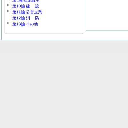
第9編 産業経済
第10編
建
設
第11編 公営企業
第12編
消
防
第13編 その他