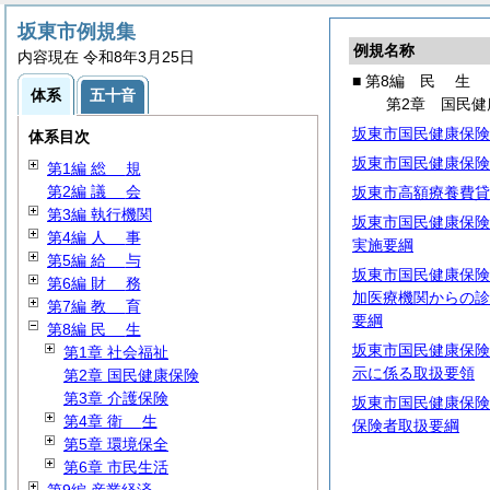
坂東市例規集
例規名称
内容現在 令和8年3月25日
■ 第8編
民
生
体系
五十音
第2章 国民健
坂東市国民健康保険
体系目次
坂東市国民健康保険
第1編
総
規
第2編
議
会
坂東市高額療養費貸
第3編 執行機関
坂東市国民健康保険
第4編
人
事
実施要綱
第5編
給
与
坂東市国民健康保険
第6編
財
務
加医療機関からの診
第7編
教
育
要綱
第8編
民
生
坂東市国民健康保険
第1章 社会福祉
示に係る取扱要領
第2章 国民健康保険
第3章 介護保険
坂東市国民健康保険
第4章
衛
生
保険者取扱要綱
第5章 環境保全
第6章 市民生活