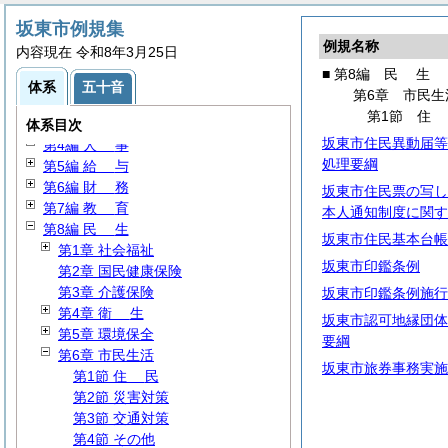
坂東市例規集
例規名称
内容現在 令和8年3月25日
■ 第8編
民
生
第1編
総
規
体系
五十音
第6章 市民生
第2編
議
会
第1節
第3編 執行機関
体系目次
坂東市住民異動届等
第4編
人
事
処理要綱
第5編
給
与
第6編
財
務
坂東市住民票の写し
第7編
教
育
本人通知制度に関す
第8編
民
生
坂東市住民基本台帳
第1章 社会福祉
坂東市印鑑条例
第2章 国民健康保険
第3章 介護保険
坂東市印鑑条例施行
第4章
衛
生
坂東市認可地縁団体
第5章 環境保全
要綱
第6章 市民生活
坂東市旅券事務実施
第1節
住
民
第2節 災害対策
第3節 交通対策
第4節 その他