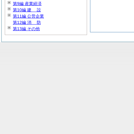
第9編 産業経済
第10編
建
設
第11編 公営企業
第12編
消
防
第13編 その他