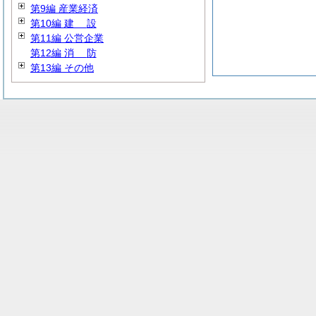
第9編 産業経済
第10編
建
設
第11編 公営企業
第12編
消
防
第13編 その他