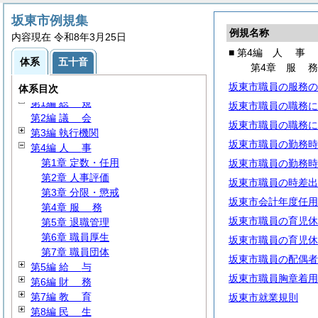
坂東市例規集
例規名称
内容現在 令和8年3月25日
■ 第4編
人
事
体系
五十音
第4章
服
坂東市職員の服務の
体系目次
第1編
総
規
坂東市職員の職務に
第2編
議
会
坂東市職員の職務に
第3編 執行機関
坂東市職員の勤務時
第4編
人
事
第1章 定数・任用
坂東市職員の勤務時
第2章 人事評価
坂東市職員の時差出
第3章 分限・懲戒
坂東市会計年度任用
第4章
服
務
坂東市職員の育児休
第5章 退職管理
第6章 職員厚生
坂東市職員の育児休
第7章 職員団体
坂東市職員の配偶者
第5編
給
与
坂東市職員胸章着用
第6編
財
務
第7編
教
育
坂東市就業規則
第8編
民
生