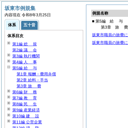
坂東市例規集
例規名称
内容現在 令和8年3月25日
■ 第5編
給
与
体系
五十音
第3章
旅
坂東市職員の旅費に
体系目次
坂東市職員の旅費に
第1編
総
規
第2編
議
会
第3編 執行機関
第4編
人
事
第5編
給
与
第1章 報酬・費用弁償
第2章 給料・手当
第3章
旅
費
第6編
財
務
第7編
教
育
第8編
民
生
第9編 産業経済
第10編
建
設
第11編 公営企業