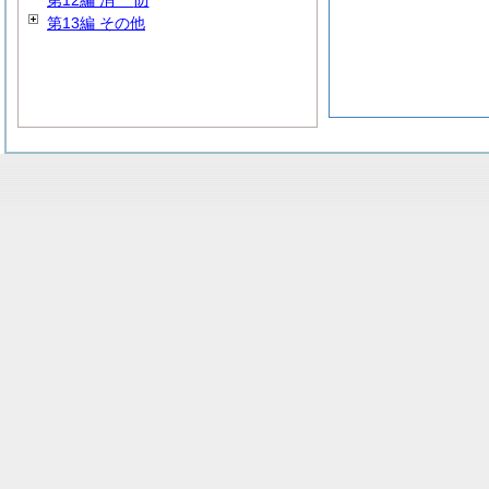
第12編
消
防
第13編 その他