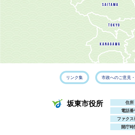
リンク集
市政へのご意見
坂東市役所
住所
電話番
ファクス
開庁時