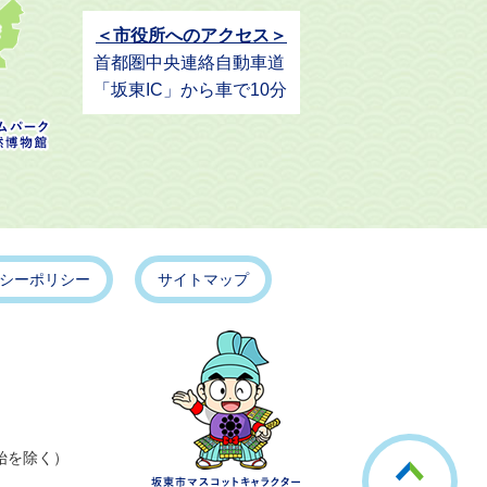
＜市役所へのアクセス＞
首都圏中央連絡自動車道
「坂東IC」から車で10分
シーポリシー
サイトマップ
こ
始を除く）