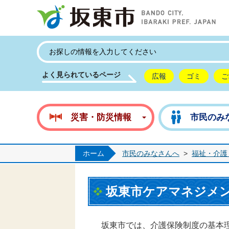
坂
よく見られているページ
広報
ゴミ
ご
災害・防災情報
市民のみ
ホーム
市民のみなさんへ
>
福祉・介護
坂東市ケアマネジメ
坂東市では、介護保険制度の基本理