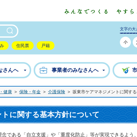
東市公式ホームページ
文字の大
小
み
住民票
戸籍
なさんへ
事業者のみなさんへ
・健康
>
保険・年金
>
介護保険
>
坂東市ケアマネジメントに関する
ントに関する基本方針について
念である「自立支援」や「重度化防止」等が実現できるよう