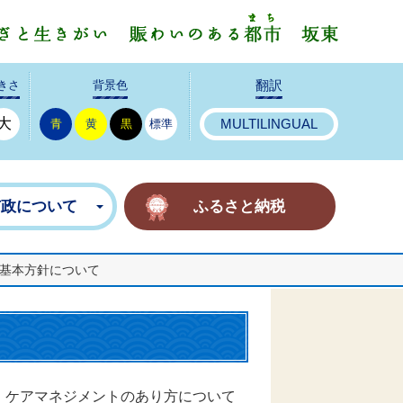
みんなで
きさ
背景色
翻訳
大
青
黄
黒
標準
MULTILINGUAL
市政について
ふるさと納税
基本方針について
、ケアマネジメントのあり方について