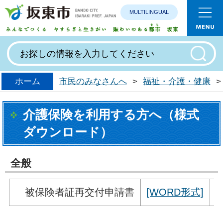
MULTILINGUAL
みんなで
ホーム
市民のみなさんへ
>
福祉・介護・健康
>
介護保険を利用する方へ（様式
ダウンロード）
全般
被保険者証再交付申請書
[WORD形式]
[