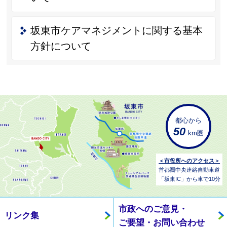
坂東市ケアマネジメントに関する基本
方針について
都心から
50
km圏
＜市役所へのアクセス＞
首都圏中央連絡自動車道
「坂東IC」から車で10分
市政へのご意見・
リンク集
ご要望・お問い合わせ