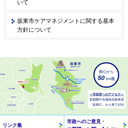
いて
坂東市ケアマネジメントに関する基本
方針について
都心から
50
km圏
＜市役所へのアクセス＞
首都圏中央連絡自動車道
「坂東IC」から車で10分
市政へのご意見・
リンク集