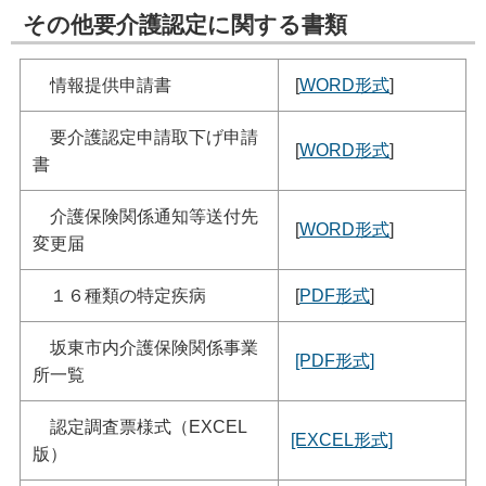
その他要介護認定に関する書類
情報提供申請書
[
WORD形式
]
要介護認定申請取下げ申請
[
WORD形式
]
書
介護保険関係通知等送付先
[
WORD形式
]
変更届
１６種類の特定疾病
[
PDF形式
]
坂東市内介護保険関係事業
[PDF形式]
所一覧
認定調査票様式（EXCEL
[EXCEL形式]
版）