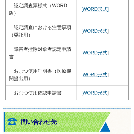
認定調査票様式（WORD
[WORD形式]
版）
認定調査における注意事項
[
WORD形式
]
（委託用）
障害者控除対象者認定申請
[
WORD形式
]
書
おむつ使用証明書（医療機
[
WORD形式
]
関提出用）
おむつ使用確認申請書
[
WORD形式
]
問い合わせ先