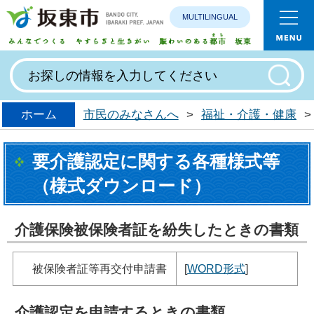
MULTILINGUAL
みんなで
ホーム
市民のみなさんへ
>
福祉・介護・健康
>
要介護認定に関する各種様式等
（様式ダウンロード）
介護保険被保険者証を紛失したときの書類
被保険者証等再交付申請書
[
WORD形式
]
介護認定を申請するときの書類