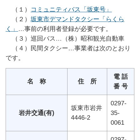
（１）
コミュニティバス「坂東号」
（２）
坂東市デマンドタクシー「らくら
く」
…事前の利用者登録が必要です。
（３）巡回バス…（株）昭和観光自動車
（４）民間タクシー…事業者は次のとおり
です。
電 話
名 称
住 所
番 号
0297-
坂東市岩井
岩井交通(有)
35-
4446-2
0061
0297-