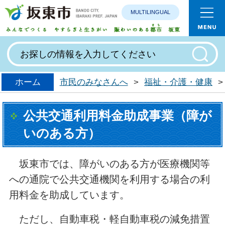
MULTILINGUAL
みんなで
ホーム
市民のみなさんへ
>
福祉・介護・健康
>
公共交通利用料金助成事業（障が
いのある方）
坂東市では、障がいのある方が医療機関等
への通院で公共交通機関を利用する場合の利
用料金を助成しています。
ただし、自動車税・軽自動車税の減免措置