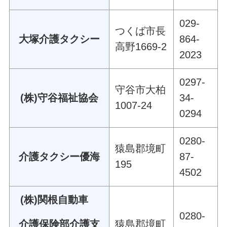
029-
つくば市長
大塚介護タクシー
864-
高野1669-2
2023
0297-
守谷市大柏
(株)守谷福祉協会
34-
1007-24
0294
0280-
猿島郡境町
介護タクシー優海
87-
195
4502
(株)関根自動車
0280-
介護保険部介護支
猿島郡境町