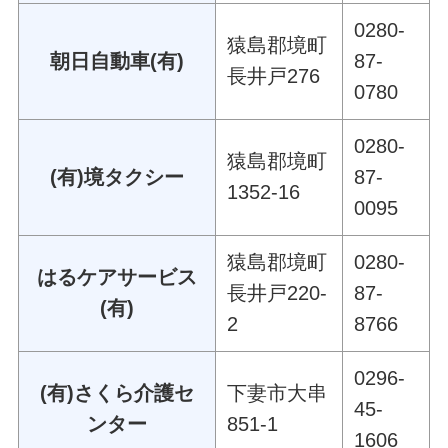
0280-
猿島郡境町
朝日自動車(有)
87-
長井戸276
0780
0280-
猿島郡境町
(有)境タクシー
87-
1352-16
0095
猿島郡境町
0280-
はるケアサービス
長井戸220-
87-
(有)
2
8766
0296-
(有)さくら介護セ
下妻市大串
45-
ンター
851-1
1606