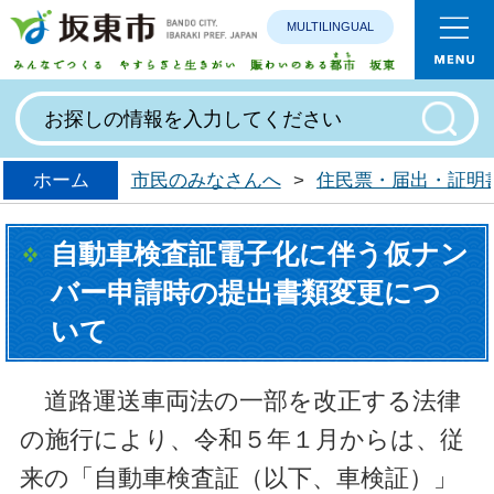
MULTILINGUAL
みんなで
ホーム
市民のみなさんへ
>
住民票・届出・証明
自動車検査証電子化に伴う仮ナン
バー申請時の提出書類変更につ
いて
道路運送車両法の一部を改正する法律
の施行により、令和５年１月からは、従
来の「自動車検査証（以下、車検証）」