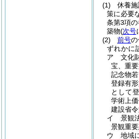
(1)
休養施
策に必要
条第3項
築物
(
次号
(2)
前号
の
ずれかに該
ア
文化
宝、重要
記念物若
登録有形
として
学術上価
建設省令
イ
景観
景観重要
ウ
地域