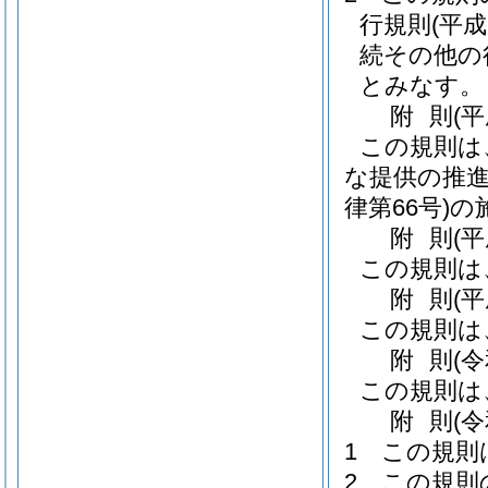
行規則
(平成
続その他の
とみなす。
附
則
(
この規則は
な提供の推
律第66号)
の
附
則
(
この規則は
附
則
(
この規則は
附
則
(
この規則は
附
則
(
1
この規則
2
この規則