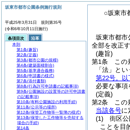
坂東市都市公園条例施行規則
○坂東市
平成25年3月31日 規則第35号
(令和6年10月11日施行)
坂東市都市公
条項目次
沿革
全部を改正
本則
第1条
(趣旨)
(趣旨)
第2条
(定義)
第3条
(都市公園の規模)
第1条
この
第4条
(建築面積割合)
「法」とい
第5条
(基準適合義務)
第6条
(申請書の様式)
第22号。
第7条
(添付書類)
必要な事項
第8条
(行為許可申請書の記載事項)
第9条
(公園施設の設置等の許可申請書
(定義)
の記載事項)
第2条
この
第10条
(有料公園施設の利用手続)
第11条
(公示等の場所)
当該各号
に
第12条
(保管工作物等一覧簿の様式)
(1)
街区公
第13条
(保管した工作物等を売却する
場合の手続)
ことを目
第14条