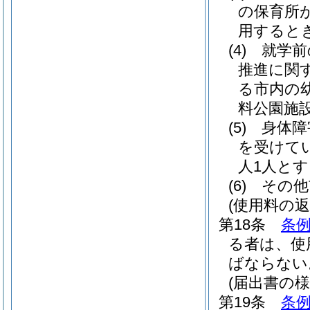
の保育所
用すると
(4)
就学前
推進に関
る市内の
料公園施
(5)
身体障
を受けて
人1人と
(6)
その他
(使用料の返
第18条
条例
る者は、使
ばならない
(届出書の様
第19条
条例