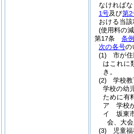
なければな
1号
及び
第2
おける当該
(使用料の減
第17条
条例
次の各号
の
(1)
市が住
はこれに
き。
(2)
学校教
学校の幼
ために有
ア
学校
イ
坂東
会、大会
(3)
児童福