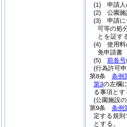
(1)
申請人
(2)
公園施
(3)
申請に
可等の処
とを証す
(4)
使用料
免申請書
(5)
前各号
(行為許可
第8条
条例
第3
の左欄
る事項とす
(公園施設
第9条
条例
定する規則
とする。