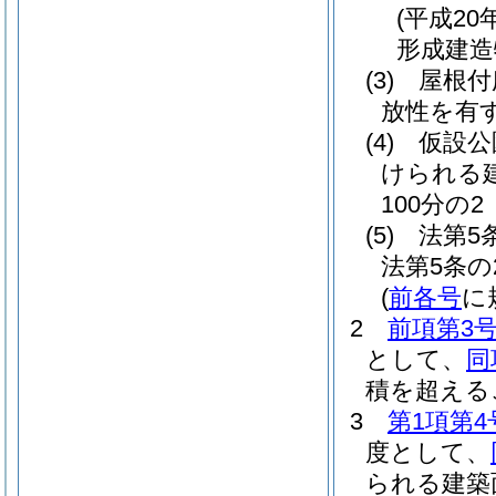
(平成20
形成建造
(3)
屋根付
放性を有す
(4)
仮設公
けられる
100分の2
(5)
法第5
法第5条
(
前各号
に
2
前項第3
として、
同
積を超える
3
第1項第4
度として、
られる建築