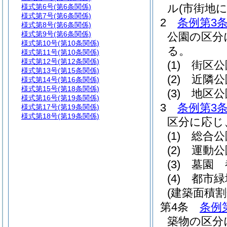
ル
(市街地
様式第6号
(第6条関係)
様式第7号
(第6条関係)
2
条例第3条
様式第8号
(第6条関係)
様式第9号
(第6条関係)
公園の区分
様式第10号
(第10条関係)
る。
様式第11号
(第10条関係)
様式第12号
(第12条関係)
(1)
街区公
様式第13号
(第15条関係)
(2)
近隣公
様式第14号
(第16条関係)
様式第15号
(第18条関係)
(3)
地区公
様式第16号
(第19条関係)
3
条例第3条
様式第17号
(第19条関係)
様式第18号
(第19条関係)
区分に応じ
(1)
総合公
(2)
運動公
(3)
墓園 
(4)
都市緑
(建築面積割
第4条
条例
築物の区分