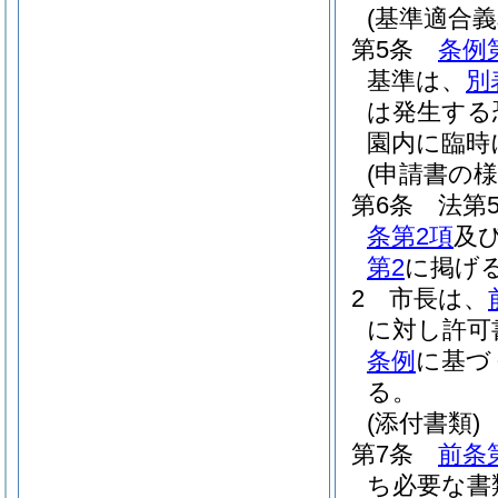
(基準適合義
第5条
条例
基準は、
別
は発生する
園内に臨時
(申請書の様
第6条
法第
条第2項
及
第2
に掲げ
2
市長は、
に対し許可
条例
に基づ
る。
(添付書類)
第7条
前条
ち必要な書