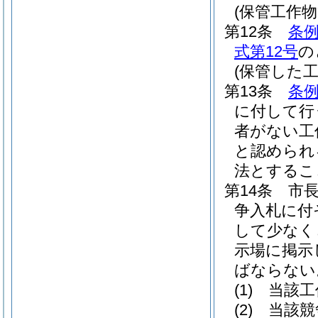
(保管工作
第12条
条例
式第12号
の
(保管した
第13条
条例
に付して行
者がない工
と認められ
法とするこ
第14条
市
争入札に付
して少なく
示場に掲示
ばならない
(1)
当該工
(2)
当該競