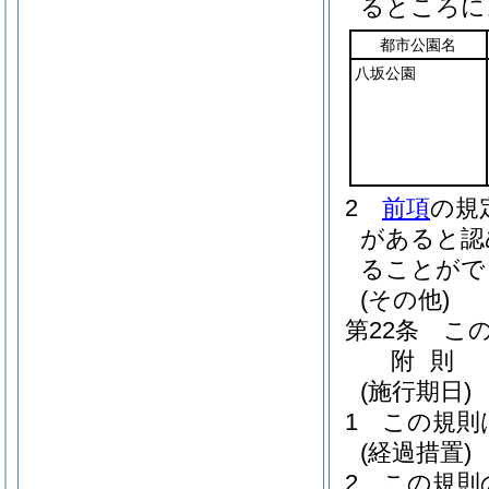
るところに
都市公園名
八坂公園
2
前項
の規
があると認
ることがで
(その他)
第22条
こ
附
則
(施行期日)
1
この規則
(経過措置)
2
この規則