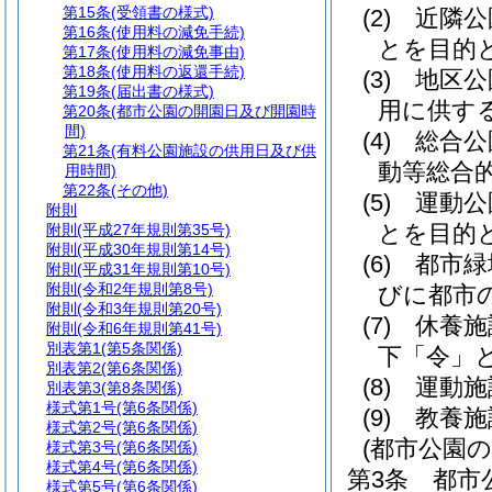
第15条
(受領書の様式)
(2)
近隣公
第16条
(使用料の減免手続)
とを目的
第17条
(使用料の減免事由)
第18条
(使用料の返還手続)
(3)
地区公
第19条
(届出書の様式)
用に供す
第20条
(都市公園の開園日及び開園時
間)
(4)
総合公
第21条
(有料公園施設の供用日及び供
動等総合
用時間)
第22条
(その他)
(5)
運動公
附則
とを目的
附則
(平成27年規則第35号)
附則
(平成30年規則第14号)
(6)
都市緑
附則
(平成31年規則第10号)
附則
(令和2年規則第8号)
びに都市
附則
(令和3年規則第20号)
(7)
休養施
附則
(令和6年規則第41号)
別表第1
(第5条関係)
下「令」と
別表第2
(第6条関係)
(8)
運動施
別表第3
(第8条関係)
様式第1号
(第6条関係)
(9)
教養施
様式第2号
(第6条関係)
(都市公園の
様式第3号
(第6条関係)
様式第4号
(第6条関係)
第3条
都市
様式第5号
(第6条関係)