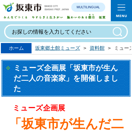
MULTILINGUAL
みんなで
ホーム
坂東郷土館ミューズ
>
資料館
>
ミュー
ミューズ企画展「坂東市が生ん
だ二人の音楽家」を開催しまし
た
ミューズ企画展
「坂東市が生んだ二