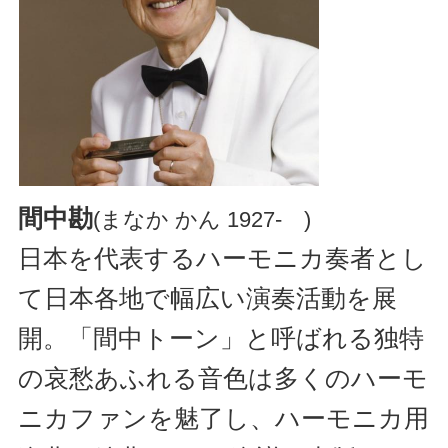
間中勘
(まなか かん 1927‐ )
日本を代表するハーモニカ奏者とし
て日本各地で幅広い演奏活動を展
開。「間中トーン」と呼ばれる独特
の哀愁あふれる音色は多くのハーモ
ニカファンを魅了し、ハーモニカ用