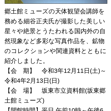
郷土館ミューズの天体観望会講師を
務める細谷正夫氏が撮影した美しい
星々や絶景とうたわれる国内外の自
然現象など多彩な写真作品を、鉱物
のコレクションや関連資料とともに
紹介しました。
【会 期】 令和3年12月11日(土)～
令和4年2月13日(日)
【会 場】 坂東市立資料館(坂東郷
土館ミューズ)
【開館時間】平日 午前10時～午後6