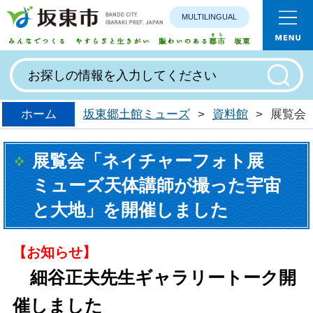
MULTILINGUAL
みんなで
ホーム
坂東郷土館ミューズ
>
資料館
>
展覧会
展覧会「ネイチャーフォト展
ミューズ天体講師が撮った宇宙
と大地」を開催しました
【お知らせ】
細谷正夫先生ギャラリートーク開
催しました