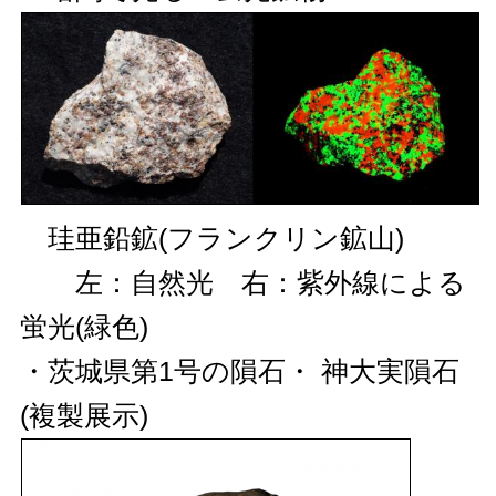
珪亜鉛鉱(フランクリン鉱山)
左：自然光 右：紫外線による
蛍光(緑色)
・茨城県第1号の隕石・ 神大実隕石
(複製展示
)