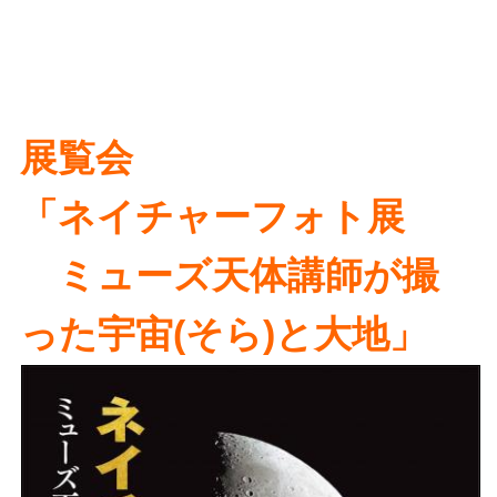
展覧会
「ネイチャーフォト展
ミューズ天体講師が撮
った宇宙(そら)と大地」