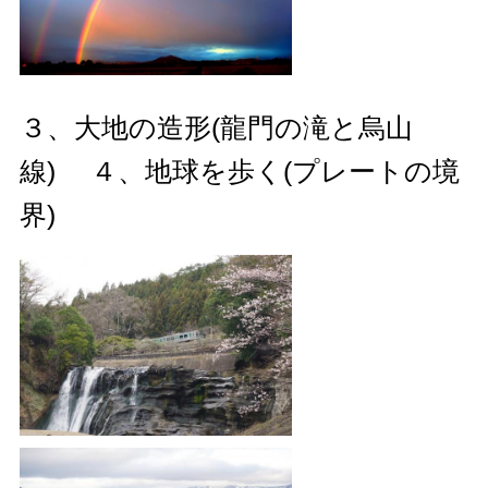
３、大地の造形(龍門の滝と烏山
線) ４、地球を歩く(プレートの境
界)