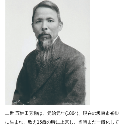
二世 五姓田芳柳は、元治元年(1864)、現在の坂東市沓掛
に生まれ、数え15歳の時に上京し、当時まだ一般化して