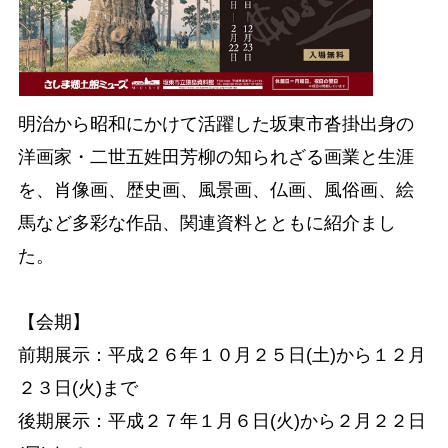
明治から昭和にかけて活躍した坂東市沓掛出身の
洋画家・二世五姓田芳柳の
知られざる画業と生涯
を、肖像画、歴史画、風景画、仏画、風俗画、絵
馬など
多彩な作品、関連資料とともに紹介まし
た。
【会期】
前期展示：平成２６年１０月２５日(土)から１２月
２３日(火)まで
後期展示：平成２７年１月６日(火)から２月２２日