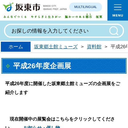
MULTILINGUAL
みんなで
ホーム
坂東郷土館ミューズ
>
資料館
>
平成2
平成26年度企画展
平成26年度に開催した坂東郷土館ミューズの企画展をご
紹介します
現在開催中の展覧会はこちらをクリックしてくださ
い
→
お知らせ・催し物