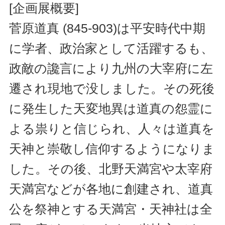
[企画展概要]
菅原道真 (845-903)は平安時代中期
に学者、政治家として活躍するも、
政敵の讒言により九州の大宰府に左
遷され現地で没しました。その死後
に発生した天変地異は道真の怨霊に
よる祟りと信じられ、人々は道真を
天神と崇敬し信仰するようになりま
した。その後、北野天満宮や太宰府
天満宮などが各地に創建され、道真
公を祭神とする天満宮・天神社は全