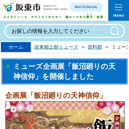
MULTILINGUAL
みんなで
ホーム
坂東郷土館ミューズ
>
資料館
>
ミュー
ミューズ企画展「飯沼廻りの天
神信仰」を開催しました
企画展「飯沼廻りの天神信仰」