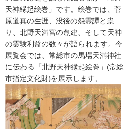
天神縁起絵巻」です。絵巻では、菅
原道真の生涯、没後の怨霊譚と祟
り、北野天満宮の創建、そして天神
の霊験利益の数々が語られます。今
展覧会では、常総市の馬場天満神社
に伝わる「北野天神縁起絵巻」(常総
市指定文化財)を展示します。