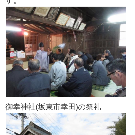
す。
御幸神社(坂東市幸田)の祭礼