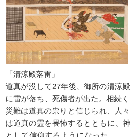
「清涼殿落雷」
道真が没して27年後、御所の清涼殿
に雷が落ち、死傷者が出た。相続く
災難は道真の祟りと信じられ、人々
は道真の霊を畏怖するとともに、神
として信仰するようになった