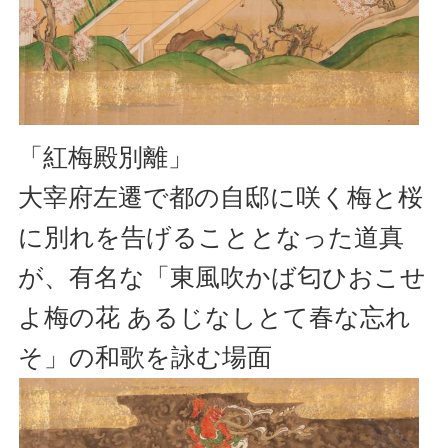
「紅梅殿別離」
大宰府左遷で都の自邸に咲く梅と桜
に別れを告げることとなった道真
が、有名な「東風吹かば匂ひおこせ
よ梅の花 あるじなしとて春な忘れ
そ」の和歌を詠む場面