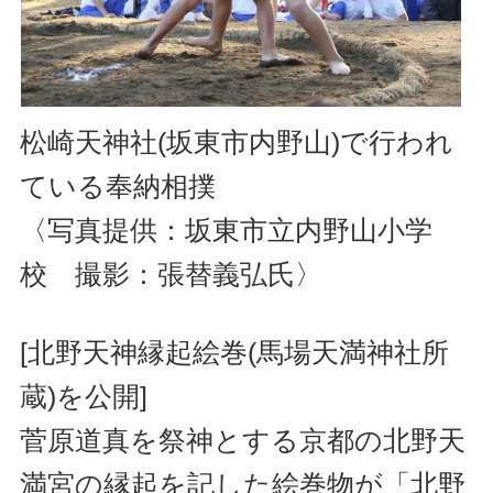
松崎天神社(坂東市内野山)で行われ
ている奉納相撲
〈写真提供：坂東市立内野山小学
校 撮影：張替義弘氏〉
[北野天神縁起絵巻(馬場天満神社所
蔵)を公開]
菅原道真を祭神とする京都の北野天
満宮の縁起を記した絵巻物が「北野