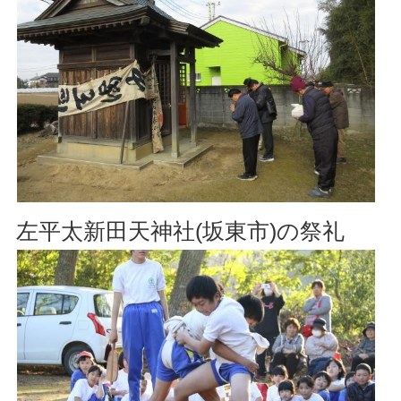
左平太新田天神社(坂東市)の祭礼