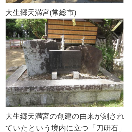
大生郷天満宮(常総市)
大生郷天満宮の創建の由来が刻され
ていたという境内に立つ「刀研石」