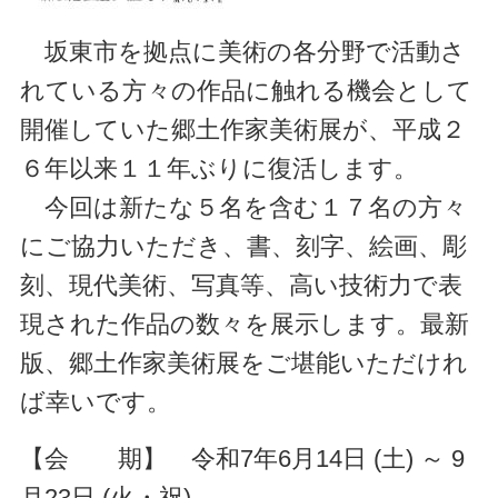
坂東市を拠点に美術の各分野で活動さ
れている方々の作品に触れる機会として
開催していた郷土作家美術展が
、平成２
６年以来１１年ぶりに復活します。
今回は新たな５名を含む１７名の方々
にご協力いただき、書、刻字、絵画、彫
刻、現代美術、写真等、高い技術力で表
現された作品の数々を展示します。最新
版、郷土作家美術展をご堪能いただけれ
ば幸いです。
【会 期】 令和7年6月14日 (土) ～ 9
月23日 (火・祝)