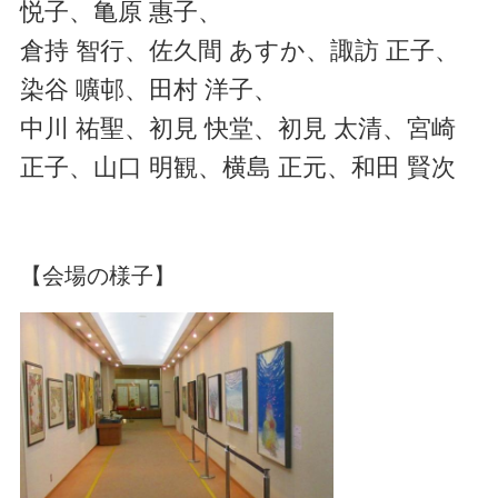
悦子、亀原 惠子、
倉持 智行、佐久間 あすか、諏訪 正子、
染谷 嚝邨、田村 洋子、
中川 祐聖、初見 快堂、初見 太清、宮崎
正子、山口 明観、横島 正元、和田 賢次
【会場の様子】