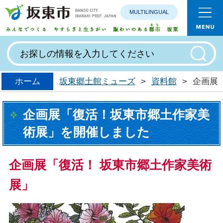
MULTILINGUAL
みんなで
ホーム
坂東郷土館ミューズ
>
資料館
>
企画展
企画展「復活！坂東市郷土作家美
術展」を開催しました
企画展「復活！ 坂東市郷土作家美術
展」