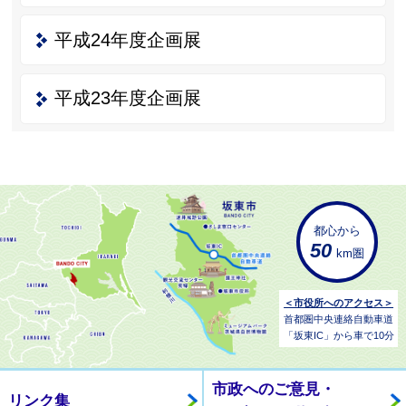
平成24年度企画展
平成23年度企画展
都心から
50
km圏
＜市役所へのアクセス＞
首都圏中央連絡自動車道
「坂東IC」から車で10分
市政へのご意見・
リンク集